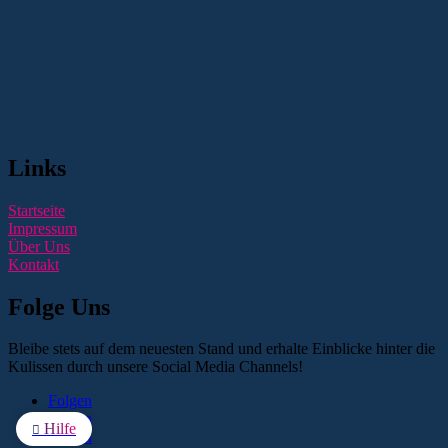
Links
Startseite
Impressum
Über Uns
Kontakt
Folge Uns
Bleibe stets auf dem neuesten Stand und erhalte Einblicke hinter die
Kulissen durch unsere Social Media Channels!
Folgen
Folgen
Hilfe

Folgen